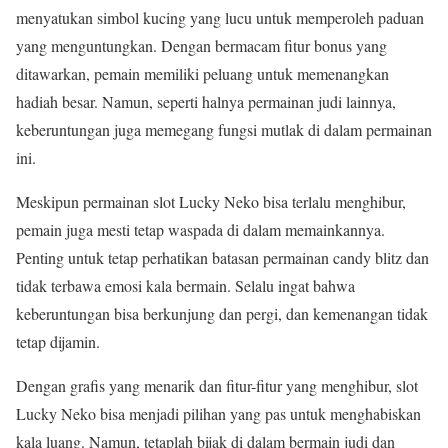
menyatukan simbol kucing yang lucu untuk memperoleh paduan
yang menguntungkan. Dengan bermacam fitur bonus yang
ditawarkan, pemain memiliki peluang untuk memenangkan
hadiah besar. Namun, seperti halnya permainan judi lainnya,
keberuntungan juga memegang fungsi mutlak di dalam permainan
ini.
Meskipun permainan slot Lucky Neko bisa terlalu menghibur,
pemain juga mesti tetap waspada di dalam memainkannya.
Penting untuk tetap perhatikan batasan permainan candy blitz dan
tidak terbawa emosi kala bermain. Selalu ingat bahwa
keberuntungan bisa berkunjung dan pergi, dan kemenangan tidak
tetap dijamin.
Dengan grafis yang menarik dan fitur-fitur yang menghibur, slot
Lucky Neko bisa menjadi pilihan yang pas untuk menghabiskan
kala luang. Namun, tetaplah bijak di dalam bermain judi dan