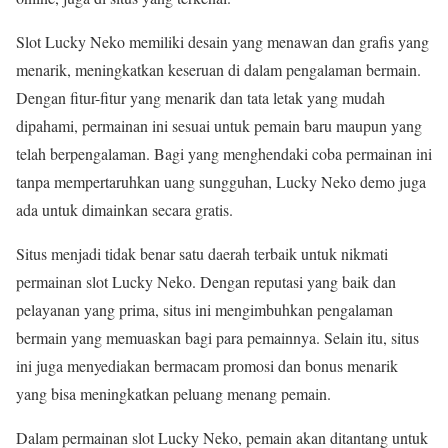
Slot Lucky Neko memiliki desain yang menawan dan grafis yang
menarik, meningkatkan keseruan di dalam pengalaman bermain.
Dengan fitur-fitur yang menarik dan tata letak yang mudah
dipahami, permainan ini sesuai untuk pemain baru maupun yang
telah berpengalaman. Bagi yang menghendaki coba permainan ini
tanpa mempertaruhkan uang sungguhan, Lucky Neko demo juga
ada untuk dimainkan secara gratis.
Situs menjadi tidak benar satu daerah terbaik untuk nikmati
permainan slot Lucky Neko. Dengan reputasi yang baik dan
pelayanan yang prima, situs ini mengimbuhkan pengalaman
bermain yang memuaskan bagi para pemainnya. Selain itu, situs
ini juga menyediakan bermacam promosi dan bonus menarik
yang bisa meningkatkan peluang menang pemain.
Dalam permainan slot Lucky Neko, pemain akan ditantang untuk