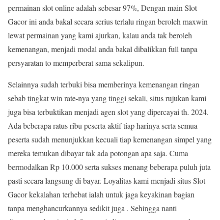
permainan slot online adalah sebesar 97%, Dengan main Slot
Gacor ini anda bakal secara serius terlalu ringan beroleh maxwin
lewat permainan yang kami ajurkan, kalau anda tak beroleh
kemenangan, menjadi modal anda bakal dibalikkan full tanpa
persyaratan to memperberat sama sekalipun.
Selainnya sudah terbuki bisa memberinya kemenangan ringan
sebab tingkat win rate-nya yang tinggi sekali, situs rujukan kami
juga bisa terbuktikan menjadi agen slot yang dipercayai th. 2024.
Ada beberapa ratus ribu peserta aktif tiap harinya serta semua
peserta sudah menunjukkan kecuali tiap kemenangan simpel yang
mereka temukan dibayar tak ada potongan apa saja. Cuma
bermodalkan Rp 10.000 serta sukses menang beberapa puluh juta
pasti secara langsung di bayar. Loyalitas kami menjadi situs Slot
Gacor kekalahan terhebat ialah untuk jaga keyakinan bagian
tanpa menghancurkannya sedikit juga . Sehingga nanti