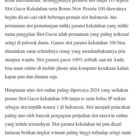
Slot Gacor Kekalahan serta Bonus New Peserta 100 diawalnya
begitu dicari-cari oleh beberapa pemain slot Indonesia. itus
permainan slot peruntungan miliki garansi kekalahan yang miliki
nama panggilan Slot Gacor ialah permainan yang paling terkenal
selagi di pelosok dunia. Games slot garansi kekalahan 100 bisa
dimainkan sama seluruhnya orang yang mendambakannya pria
ataupun wanita. Slot garansi gacor 100% terbaik saat ini Anda
bisa main online di mobile phone atau komputer kesukaan kalian
kapan pun dan dimana saja.
Himpunan situs slot online paling dipercaya 2024 yang sediakan
promo Slot Gacor kekalahan 100 tanpa to serta bebas IP terkini
sebagai slot terpilih nomor 1 di Indonesia. Slot menjadi pelacakan
paling atas oleh banyak pengagum perjudian slot maxwin online
yang terlalu termashyur. Slot garansi kekalahan ini pun dicari
lantaran berikan tingkat winrate paling tinggi terhadap selagi main