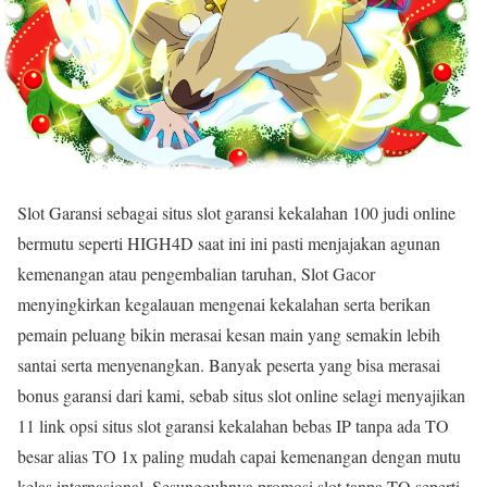
Slot Garansi sebagai situs slot garansi kekalahan 100 judi online
bermutu seperti HIGH4D saat ini ini pasti menjajakan agunan
kemenangan atau pengembalian taruhan, Slot Gacor
menyingkirkan kegalauan mengenai kekalahan serta berikan
pemain peluang bikin merasai kesan main yang semakin lebih
santai serta menyenangkan. Banyak peserta yang bisa merasai
bonus garansi dari kami, sebab situs slot online selagi menyajikan
11 link opsi situs slot garansi kekalahan bebas IP tanpa ada TO
besar alias TO 1x paling mudah capai kemenangan dengan mutu
kelas internasional. Sesungguhnya promosi slot tanpa TO seperti