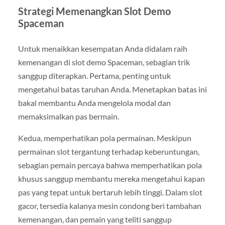
Strategi Memenangkan Slot Demo
Spaceman
Untuk menaikkan kesempatan Anda didalam raih
kemenangan di slot demo Spaceman, sebagian trik
sanggup diterapkan. Pertama, penting untuk
mengetahui batas taruhan Anda. Menetapkan batas ini
bakal membantu Anda mengelola modal dan
memaksimalkan pas bermain.
Kedua, memperhatikan pola permainan. Meskipun
permainan slot tergantung terhadap keberuntungan,
sebagian pemain percaya bahwa memperhatikan pola
khusus sanggup membantu mereka mengetahui kapan
pas yang tepat untuk bertaruh lebih tinggi. Dalam slot
gacor, tersedia kalanya mesin condong beri tambahan
kemenangan, dan pemain yang teliti sanggup