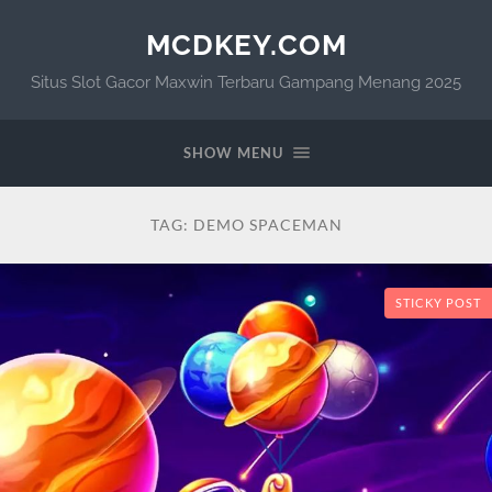
MCDKEY.COM
Situs Slot Gacor Maxwin Terbaru Gampang Menang 2025
SHOW MENU
TAG:
DEMO SPACEMAN
STICKY POST