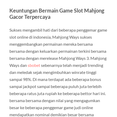
Keuntungan Bermain Game Slot Mahjong
Gacor Terpercaya
Sukses mengambil hati dari beberapa penggemar game
slot online di indonesia, Mahjong Ways sukses
menggembangkan permainan mereka bersama
bersama dengan keluarkan permainan terkini bersama
bersama dengan merelease Mahjong Ways 3. Mahjong
Ways dan
sbobet
sebenarnya telah menjadi trending
dan meledak sejak mengimbuhkan winrate tinggi
sampai 98%. Di mana terdapat ada beberapa bonus
sampai jackpot sampai beberapa puluh juta terlebih
beberapa ratus juta rupiah ke beberapa bettor hari ini.
bersama bersama dengan nilai yang mengagumkan
besar ke beberapa penggemar game judi online
mendapatkan nominal demikian besar bersama