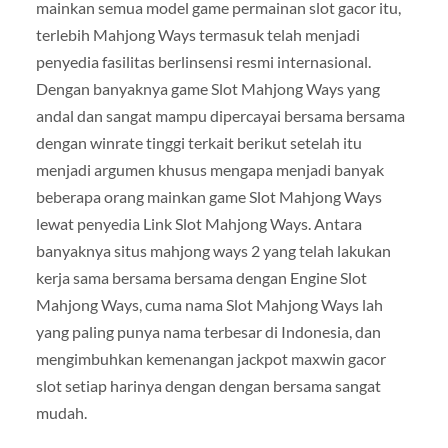
mainkan semua model game permainan slot gacor itu,
terlebih Mahjong Ways termasuk telah menjadi
penyedia fasilitas berlinsensi resmi internasional.
Dengan banyaknya game Slot Mahjong Ways yang
andal dan sangat mampu dipercayai bersama bersama
dengan winrate tinggi terkait berikut setelah itu
menjadi argumen khusus mengapa menjadi banyak
beberapa orang mainkan game Slot Mahjong Ways
lewat penyedia Link Slot Mahjong Ways. Antara
banyaknya situs mahjong ways 2 yang telah lakukan
kerja sama bersama bersama dengan Engine Slot
Mahjong Ways, cuma nama Slot Mahjong Ways lah
yang paling punya nama terbesar di Indonesia, dan
mengimbuhkan kemenangan jackpot maxwin gacor
slot setiap harinya dengan dengan bersama sangat
mudah.