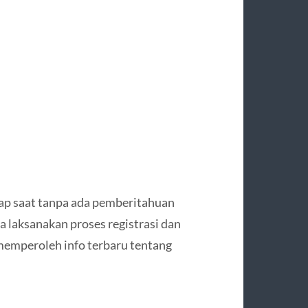
ap saat tanpa ada pemberitahuan
da laksanakan proses registrasi dan
memperoleh info terbaru tentang