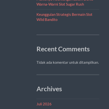
Warna-Warni Slot Sugar Rush
Keunggulan Strategis Bermain Slot
Wild Bandito
Recent Comments
Tidak ada komentar untuk ditampilkan.
Archives
Juli 2026