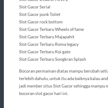
Slot Gacor Serial
Slot Gacor punk Toilet
Slot Gacor rock bottom
Slot Gacor Terbaru Wheels of fame
Slot Gacor Terbaru Majapahit
Slot Gacor Terbaru Roma legacy
Slot Gacor Terbaru Koi gate
Slot Gacor Terbaru Songkran Splash
Bocoran permainan diatas mampu berubah seti
terlebih dahulu, untuk itu ada baiknya kalau an
jadi member situs Slot Gacor sehingga mampu 
bocoran slot gacor hari ini.