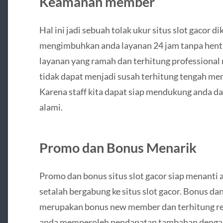
Keamanan member
Hal ini jadi sebuah tolak ukur situs slot gacor 
mengimbuhkan anda layanan 24 jam tanpa hent
layanan yang ramah dan terhitung professiona
tidak dapat menjadi susah terhitung tengah m
Karena staff kita dapat siap mendukung anda 
alami.
Promo dan Bonus Menarik
Promo dan bonus situs slot gacor siap menant
setalah bergabung ke situs slot gacor. Bonus d
merupakan bonus new member dan terhitung r
anda memperoleh pendapatan tambahan dengan