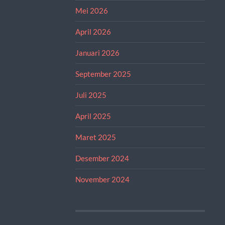
Mei 2026
April 2026
Januari 2026
September 2025
Juli 2025
April 2025
Maret 2025
Desember 2024
November 2024