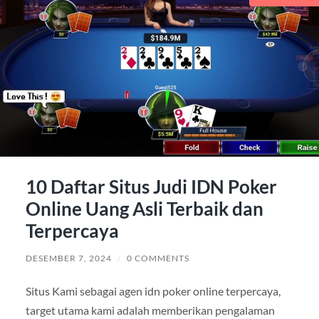
10 Daftar Situs Judi IDN Poker
Online Uang Asli Terbaik dan
Terpercaya
DESEMBER 7, 2024
/
0 COMMENTS
Situs Kami sebagai agen idn poker online terpercaya,
target utama kami adalah memberikan pengalaman