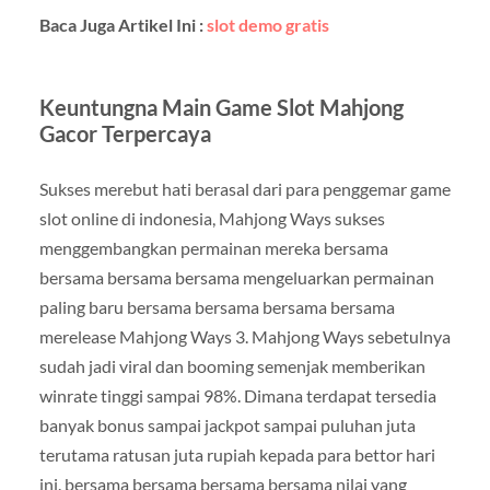
Baca Juga Artikel Ini :
slot demo gratis
Keuntungna Main Game Slot Mahjong
Gacor Terpercaya
Sukses merebut hati berasal dari para penggemar game
slot online di indonesia, Mahjong Ways sukses
menggembangkan permainan mereka bersama
bersama bersama bersama mengeluarkan permainan
paling baru bersama bersama bersama bersama
merelease Mahjong Ways 3. Mahjong Ways sebetulnya
sudah jadi viral dan booming semenjak memberikan
winrate tinggi sampai 98%. Dimana terdapat tersedia
banyak bonus sampai jackpot sampai puluhan juta
terutama ratusan juta rupiah kepada para bettor hari
ini. bersama bersama bersama bersama nilai yang