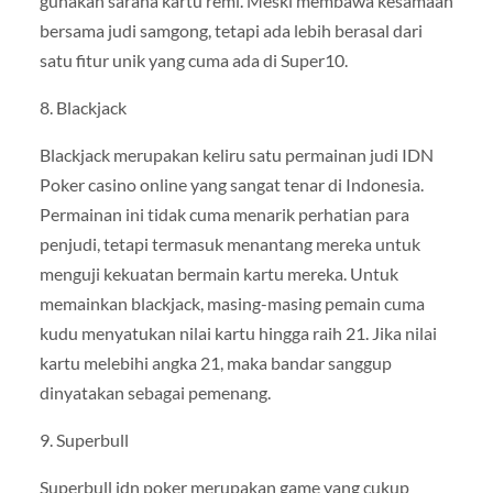
gunakan sarana kartu remi. Meski membawa kesamaan
bersama judi samgong, tetapi ada lebih berasal dari
satu fitur unik yang cuma ada di Super10.
8. Blackjack
Blackjack merupakan keliru satu permainan judi IDN
Poker casino online yang sangat tenar di Indonesia.
Permainan ini tidak cuma menarik perhatian para
penjudi, tetapi termasuk menantang mereka untuk
menguji kekuatan bermain kartu mereka. Untuk
memainkan blackjack, masing-masing pemain cuma
kudu menyatukan nilai kartu hingga raih 21. Jika nilai
kartu melebihi angka 21, maka bandar sanggup
dinyatakan sebagai pemenang.
9. Superbull
Superbull idn poker merupakan game yang cukup