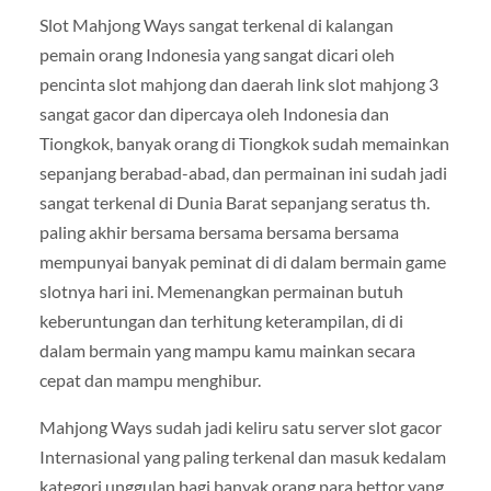
Slot Mahjong Ways sangat terkenal di kalangan
pemain orang Indonesia yang sangat dicari oleh
pencinta slot mahjong dan daerah link slot mahjong 3
sangat gacor dan dipercaya oleh Indonesia dan
Tiongkok, banyak orang di Tiongkok sudah memainkan
sepanjang berabad-abad, dan permainan ini sudah jadi
sangat terkenal di Dunia Barat sepanjang seratus th.
paling akhir bersama bersama bersama bersama
mempunyai banyak peminat di di dalam bermain game
slotnya hari ini. Memenangkan permainan butuh
keberuntungan dan terhitung keterampilan, di di
dalam bermain yang mampu kamu mainkan secara
cepat dan mampu menghibur.
Mahjong Ways sudah jadi keliru satu server slot gacor
Internasional yang paling terkenal dan masuk kedalam
kategori unggulan bagi banyak orang para bettor yang