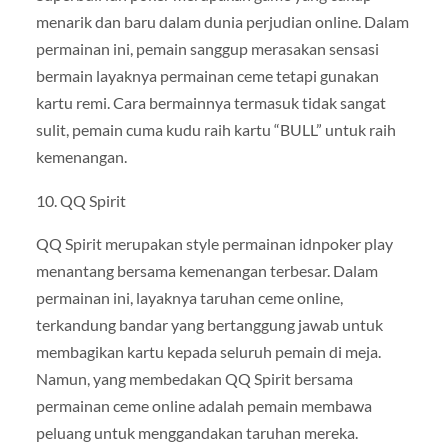
menarik dan baru dalam dunia perjudian online. Dalam
permainan ini, pemain sanggup merasakan sensasi
bermain layaknya permainan ceme tetapi gunakan
kartu remi. Cara bermainnya termasuk tidak sangat
sulit, pemain cuma kudu raih kartu “BULL” untuk raih
kemenangan.
10. QQ Spirit
QQ Spirit merupakan style permainan idnpoker play
menantang bersama kemenangan terbesar. Dalam
permainan ini, layaknya taruhan ceme online,
terkandung bandar yang bertanggung jawab untuk
membagikan kartu kepada seluruh pemain di meja.
Namun, yang membedakan QQ Spirit bersama
permainan ceme online adalah pemain membawa
peluang untuk menggandakan taruhan mereka.