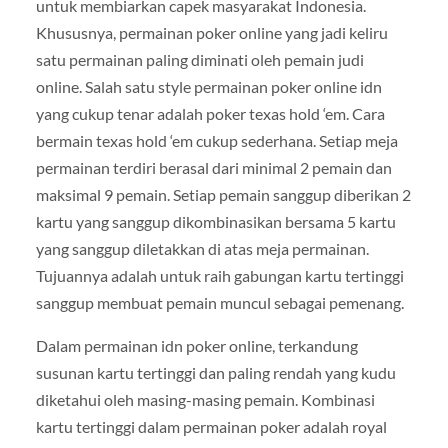
untuk membiarkan capek masyarakat Indonesia.
Khususnya, permainan poker online yang jadi keliru
satu permainan paling diminati oleh pemain judi
online. Salah satu style permainan poker online idn
yang cukup tenar adalah poker texas hold ‘em. Cara
bermain texas hold ‘em cukup sederhana. Setiap meja
permainan terdiri berasal dari minimal 2 pemain dan
maksimal 9 pemain. Setiap pemain sanggup diberikan 2
kartu yang sanggup dikombinasikan bersama 5 kartu
yang sanggup diletakkan di atas meja permainan.
Tujuannya adalah untuk raih gabungan kartu tertinggi
sanggup membuat pemain muncul sebagai pemenang.
Dalam permainan idn poker online, terkandung
susunan kartu tertinggi dan paling rendah yang kudu
diketahui oleh masing-masing pemain. Kombinasi
kartu tertinggi dalam permainan poker adalah royal